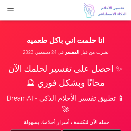
ت
ب
د
ي
ل
انا حلمت اني باكل طعميه
ا
ل
نشرت من قبل
المفسر
في
24 ديسمبر، 2023
ت
ن
ق
✨ احصل على تفسير لحلمك الآن
ل
مجانًا وبشكل فوري 🔮
📱 تطبيق تفسير الأحلام الذكي - DreamAI
🚀
حمله الآن لتكتشف أسرار أحلامك بسهولة !