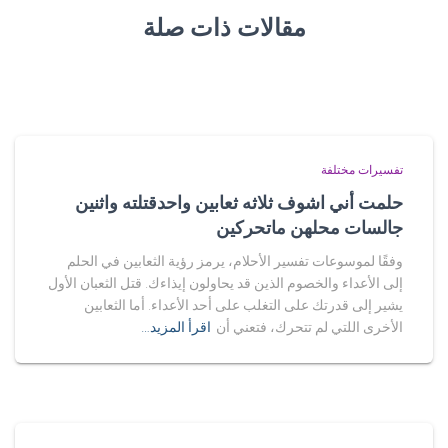
مقالات ذات صلة
تفسيرات مختلفة
حلمت أني اشوف ثلاثه ثعابين واحدقتلته واثنين
جالسات محلهن ماتحركين
وفقًا لموسوعات تفسير الأحلام، يرمز رؤية الثعابين في الحلم
إلى الأعداء والخصوم الذين قد يحاولون إيذاءك. قتل الثعبان الأول
يشير إلى قدرتك على التغلب على أحد الأعداء. أما الثعابين
الأخرى اللتي لم تتحرك، فتعني أن
اقرأ المزيد…