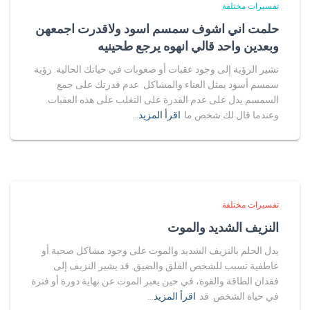
تفسيرات مختلفة
حلمت اني اشوف سمسم اسود ولاقدرت اجمعهن
وبعدين واحد قالي انهوه يرجع طحينيه
تشير الرؤية إلى وجود عقبات أو صعوبات في حياتك الحالية. رؤية
سمسم أسود يمثل العناء والمشاكل. عدم قدرتك على جمع
السمسم يدل على عدم القدرة على التغلب على هذه العقبات.
وعندما قال لك شخص ما
اقرأ المزيد…
تفسيرات مختلفة
النزيف الشديد والموت
يدل الحلم بالنزيف الشديد والموت على وجود مشاكل صحية أو
عاطفية تسبب للشخص القلق والضيق. قد يشير النزيف إلى
فقدان الطاقة والقوة، في حين يعبر الموت عن نهاية دورة أو فترة
في حياة الشخص. قد
اقرأ المزيد…