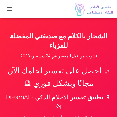
ت
ب
د
ي
ل
الشجار بالكلام مع صديقتي المفضلة
ا
ل
للعزباء
ت
ن
نشرت من قبل
المفسر
في
24 ديسمبر، 2023
ق
ل
✨ احصل على تفسير لحلمك الآن
مجانًا وبشكل فوري 🔮
📱 تطبيق تفسير الأحلام الذكي - DreamAI
🚀