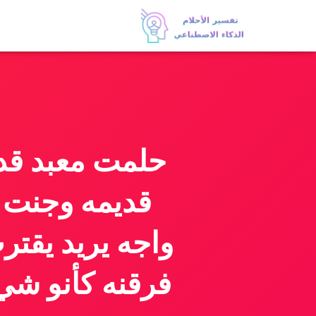
حلمت معبد قدي
قديمه وجنت و
واجه يريد يقتر
فرقنه كأنو شي 