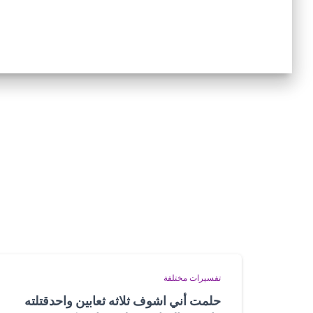
تفسيرات مختلفة
حلمت أني اشوف ثلاثه ثعابين واحدقتلته