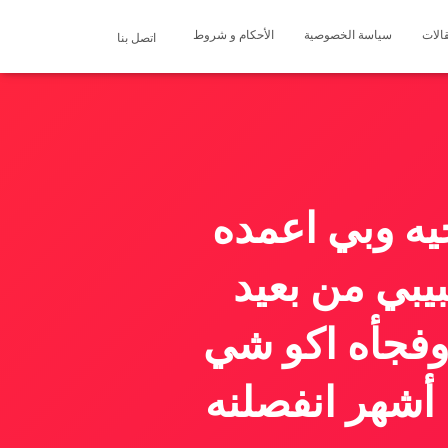
الات
سياسة الخصوصية
الأحكام و شروط
اتصل بنا
يه وبي اعمده
يبي من بعيد
 وفجأه اكو شي
 أشهر انفصلنه