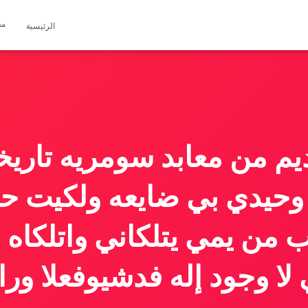
مق
الرئيسية
م من معابد سومريه تاريخ
حيدي بي ضايعه ولكيت حب
ب من يمي يتلكاني واتلكاه
لا وجود إله فدشيوفعلا ورا