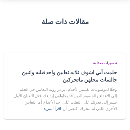
مقالات ذات صلة
تفسيرات مختلفة
حلمت أني اشوف ثلاثه ثعابين واحدقتلته واثنين
جالسات محلهن ماتحركين
وفقًا لموسوعات تفسير الأحلام، يرمز رؤية الثعابين في الحلم
إلى الأعداء والخصوم الذين قد يحاولون إيذاءك. قتل الثعبان الأول
يشير إلى قدرتك على التغلب على أحد الأعداء. أما الثعابين
الأخرى اللتي لم تتحرك، فتعني أن
اقرأ المزيد…