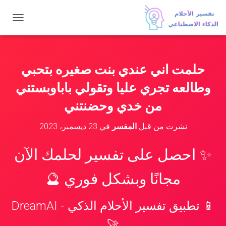
ت
ب
د
ي
ل
حلمت اني عندي بنت صغيره بتحبي
ا
ل
وطالعه تجري عليا وتقولي باباوبستني
ت
ن
من خدي وحضنتني
ق
ل
نشرت من قبل
المفسر
في
23 ديسمبر، 2023
✨ احصل على تفسير لحلمك الآن
مجانًا وبشكل فوري 🔮
📱 تطبيق تفسير الأحلام الذكي - DreamAI
🚀