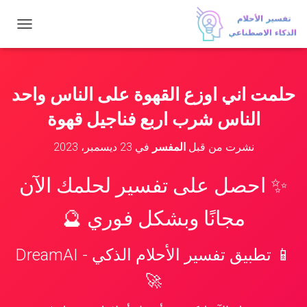
ت
ب
د
ي
ل
حلمت اني اوزع القهوة على الناس واحد
ا
ل
الناس شرب اربع فناجيل قهوة
ت
ن
نشرت من قبل
المفسر
في
23 ديسمبر، 2023
ق
ل
✨ احصل على تفسير لحلمك الآن
مجانًا وبشكل فوري 🔮
📱 تطبيق تفسير الأحلام الذكي - DreamAI
🚀