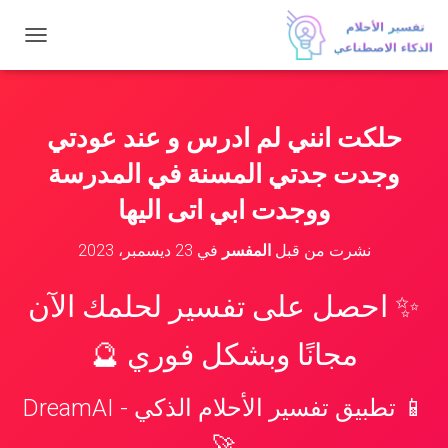
ت
ب
د
ي
ل
حلكت انني لم ادرس و عند عودتي
ا
ل
وجدت جدتي المسنة في المدرسة
ت
ن
ووجدت ابي اتى اليها
ق
ل
نشرت من قبل
المفسر
في
23 ديسمبر، 2023
✨ احصل على تفسير لحلمك الآن
مجانًا وبشكل فوري 🔮
📱 تطبيق تفسير الأحلام الذكي - DreamAI
🚀