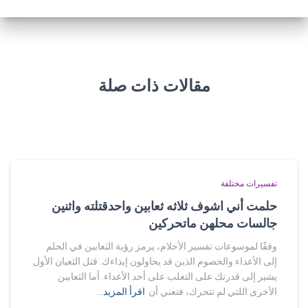
مقالات ذات صلة
تفسيرات مختلفة
حلمت أني اشوف ثلاثه ثعابين واحدقتلته واثنين
جالسات محلهن ماتحركين
وفقًا لموسوعات تفسير الأحلام، يرمز رؤية الثعابين في الحلم
إلى الأعداء والخصوم الذين قد يحاولون إيذاءك. قتل الثعبان الأول
يشير إلى قدرتك على التغلب على أحد الأعداء. أما الثعابين
الأخرى اللتي لم تتحرك، فتعني أن
اقرأ المزيد…