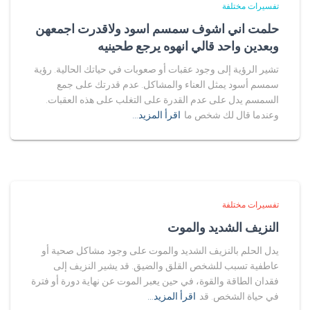
تفسيرات مختلفة
حلمت اني اشوف سمسم اسود ولاقدرت اجمعهن
وبعدين واحد قالي انهوه يرجع طحينيه
تشير الرؤية إلى وجود عقبات أو صعوبات في حياتك الحالية. رؤية
سمسم أسود يمثل العناء والمشاكل. عدم قدرتك على جمع
السمسم يدل على عدم القدرة على التغلب على هذه العقبات.
وعندما قال لك شخص ما
اقرأ المزيد…
تفسيرات مختلفة
النزيف الشديد والموت
يدل الحلم بالنزيف الشديد والموت على وجود مشاكل صحية أو
عاطفية تسبب للشخص القلق والضيق. قد يشير النزيف إلى
فقدان الطاقة والقوة، في حين يعبر الموت عن نهاية دورة أو فترة
في حياة الشخص. قد
اقرأ المزيد…