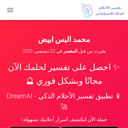
ت
ب
د
ي
ل
محمد البس ابيض
ا
ل
نشرت من قبل
المفسر
في
22 ديسمبر، 2023
ت
ن
ق
✨ احصل على تفسير لحلمك الآن
ل
مجانًا وبشكل فوري 🔮
📱 تطبيق تفسير الأحلام الذكي - DreamAI
🚀
حمله الآن لتكتشف أسرار أحلامك بسهولة !