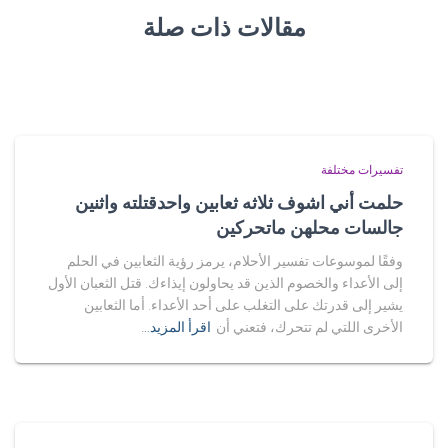
مقالات ذات صلة
تفسيرات مختلفة
حلمت أني اشوف ثلاثه ثعابين واحدقتلته واثنين
جالسات محلهن ماتحركين
وفقًا لموسوعات تفسير الأحلام، يرمز رؤية الثعابين في الحلم
إلى الأعداء والخصوم الذين قد يحاولون إيذاءك. قتل الثعبان الأول
يشير إلى قدرتك على التغلب على أحد الأعداء. أما الثعابين
الأخرى اللتي لم تتحرك، فتعني أن
اقرأ المزيد…