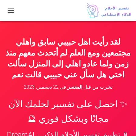
ت
ب
د
ي
ل
لقد رأيت اهل حبيبي سابق واهلي
ا
ل
مجتمعين ومع العلم لم أتحدث معهم منذ
ت
ن
زمن ولما عادو اهلي إلى المنزل سألت
ق
اختي هل سأل عني حبيبي قالت نعم
ل
نشرت من قبل
المفسر
في
22 ديسمبر، 2023
✨ احصل على تفسير لحلمك الآن
مجانًا وبشكل فوري 🔮
📱 تطبيق تفسير الأحلام الذكي - DreamAI