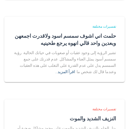
تفسيرات مختلفة
حلمت اني اشوف سمسم اسود ولاقدرت اجمعهن
وبعدين واحد قالي انهوه يرجع طحينيه
تشير الرؤية إلى وجود عقبات أو صعوبات في حياتك الحالية. رؤية
سمسم أسود يمثل العناء والمشاكل. عدم قدرتك على جمع
السمسم يدل على عدم القدرة على التغلب على هذه العقبات.
وعندما قال لك شخص ما
اقرأ المزيد…
تفسيرات مختلفة
النزيف الشديد والموت
يدل الحلم بالنزيف الشديد والموت على وجود مشاكل صحية أو