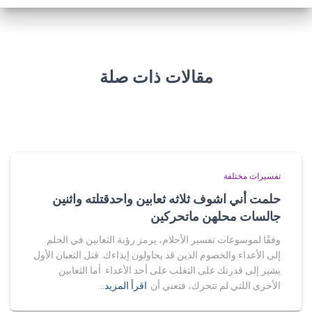
مقالات ذات صلة
تفسيرات مختلفة
حلمت أني اشوف ثلاثه ثعابين واحدقتلته واثنين
جالسات محلهن ماتحركين
وفقًا لموسوعات تفسير الأحلام، يرمز رؤية الثعابين في الحلم
إلى الأعداء والخصوم الذين قد يحاولون إيذاءك. قتل الثعبان الأول
يشير إلى قدرتك على التغلب على أحد الأعداء. أما الثعابين
الأخرى اللتي لم تتحرك، فتعني أن
اقرأ المزيد…