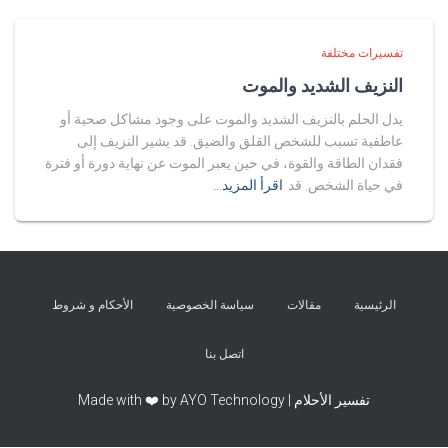
تفسيرات مختلفة
النزيف الشديد والموت
يدل الحلم بالنزيف الشديد والموت على وجود مشاكل صحية أو
عاطفية تسبب للشخص القلق والضيق. قد يشير النزيف إلى
فقدان الطاقة والقوة، في حين يعبر الموت عن نهاية دورة أو فترة
في حياة الشخص. قد
اقرأ المزيد…
الرئيسية
مقالات
سياسة الخصوصية
الأحكام و شروط
اتصل بنا
تفسير الأحلام | Made with ❤️ by AYO Technology