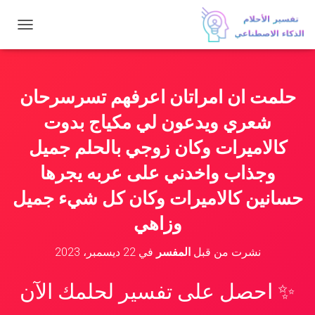
ت
ب
د
ي
ل
حلمت ان امراتان اعرفهم تسرسرحان
ا
ل
شعري ويدعون لي مكياج بدوت
ت
ن
كالاميرات وكان زوجي بالحلم جميل
ق
وجذاب واخدني على عربه يجرها
ل
حسانين كالاميرات وكان كل شيء جميل
وزاهي
نشرت من قبل
المفسر
في
22 ديسمبر، 2023
✨ احصل على تفسير لحلمك الآن