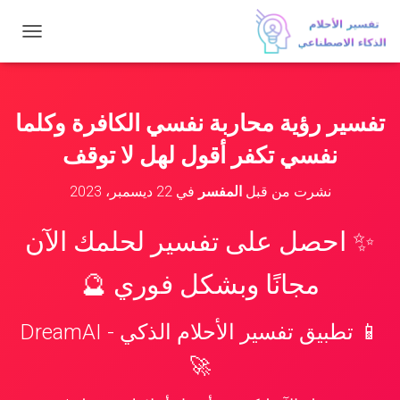
ت
ب
د
ي
ل
تفسير رؤية محاربة نفسي الكافرة وكلما
ا
ل
نفسي تكفر أقول لهل لا توقف
ت
ن
نشرت من قبل
المفسر
في
22 ديسمبر، 2023
ق
ل
✨ احصل على تفسير لحلمك الآن
مجانًا وبشكل فوري 🔮
📱 تطبيق تفسير الأحلام الذكي - DreamAI
🚀