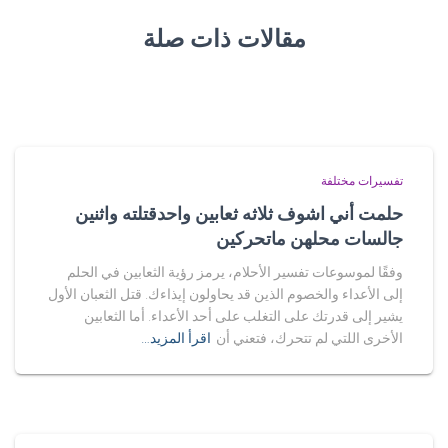
مقالات ذات صلة
تفسيرات مختلفة
حلمت أني اشوف ثلاثه ثعابين واحدقتلته واثنين
جالسات محلهن ماتحركين
وفقًا لموسوعات تفسير الأحلام، يرمز رؤية الثعابين في الحلم
إلى الأعداء والخصوم الذين قد يحاولون إيذاءك. قتل الثعبان الأول
يشير إلى قدرتك على التغلب على أحد الأعداء. أما الثعابين
الأخرى اللتي لم تتحرك، فتعني أن
اقرأ المزيد…