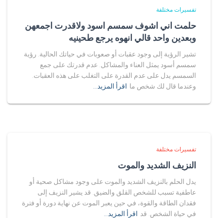
تفسيرات مختلفة
حلمت اني اشوف سمسم اسود ولاقدرت اجمعهن
وبعدين واحد قالي انهوه يرجع طحينيه
تشير الرؤية إلى وجود عقبات أو صعوبات في حياتك الحالية. رؤية
سمسم أسود يمثل العناء والمشاكل. عدم قدرتك على جمع
السمسم يدل على عدم القدرة على التغلب على هذه العقبات.
وعندما قال لك شخص ما
اقرأ المزيد…
تفسيرات مختلفة
النزيف الشديد والموت
يدل الحلم بالنزيف الشديد والموت على وجود مشاكل صحية أو
عاطفية تسبب للشخص القلق والضيق. قد يشير النزيف إلى
فقدان الطاقة والقوة، في حين يعبر الموت عن نهاية دورة أو فترة
في حياة الشخص. قد
اقرأ المزيد…