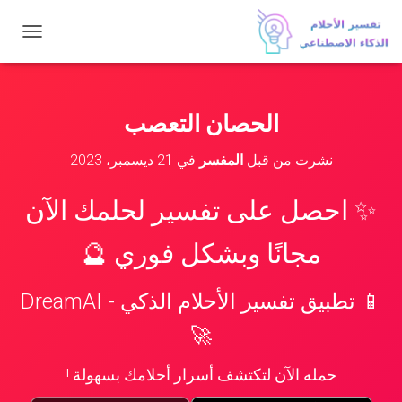
ت
ب
د
ي
ل
الحصان التعصب
ا
ل
نشرت من قبل
المفسر
في
21 ديسمبر، 2023
ت
ن
ق
✨ احصل على تفسير لحلمك الآن
ل
مجانًا وبشكل فوري 🔮
📱 تطبيق تفسير الأحلام الذكي - DreamAI
🚀
حمله الآن لتكتشف أسرار أحلامك بسهولة !