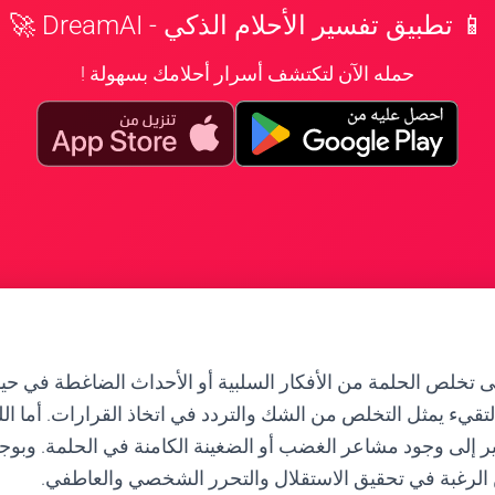
📱 تطبيق تفسير الأحلام الذكي - DreamAI 🚀
حمله الآن لتكتشف أسرار أحلامك بسهولة !
لى تخلص الحلمة من الأفكار السلبية أو الأحداث الضاغطة في حيات
تقيء يمثل التخلص من الشك والتردد في اتخاذ القرارات. أما الل
ر إلى وجود مشاعر الغضب أو الضغينة الكامنة في الحلمة. وبوجو
ن الرغبة في تحقيق الاستقلال والتحرر الشخصي والعاطفي.