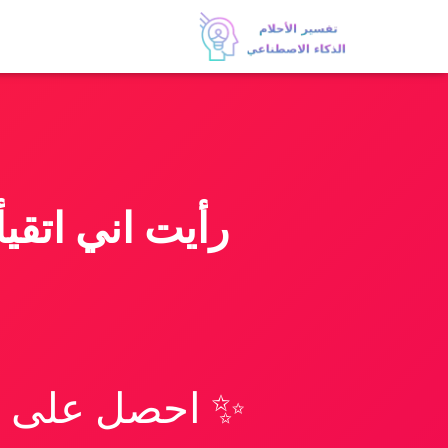
رأيت اني اتقي
✨ احصل على تف