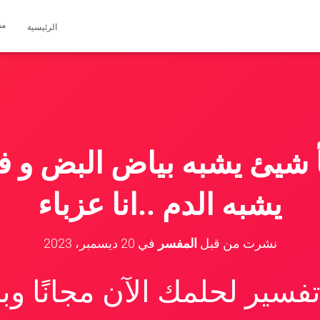
مق
الرئيسية
أ شيئ يشبه بياض البض و 
يشبه الدم ..انا عزباء
نشرت من قبل
المفسر
في
20 ديسمبر، 2023
سير لحلمك الآن مجانًا و