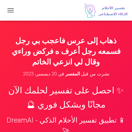
ت
ب
د
ي
ل
ذهاب إلى عرس فاعجب بي رجل
ا
ل
فسمعه رجل أعرف ه فركض وراءي
ت
ن
وقال لي انزعي الخاتم
ق
ل
نشرت من قبل
المفسر
في
20 ديسمبر، 2023
✨ احصل على تفسير لحلمك الآن
مجانًا وبشكل فوري 🔮
📱 تطبيق تفسير الأحلام الذكي - DreamAI
🚀