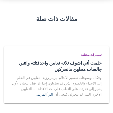
مقالات ذات صلة
تفسيرات مختلفة
حلمت أني اشوف ثلاثه ثعابين واحدقتلته واثنين
جالسات محلهن ماتحركين
وفقًا لموسوعات تفسير الأحلام، يرمز رؤية الثعابين في الحلم
إلى الأعداء والخصوم الذين قد يحاولون إيذاءك. قتل الثعبان الأول
يشير إلى قدرتك على التغلب على أحد الأعداء. أما الثعابين
الأخرى اللتي لم تتحرك، فتعني أن
اقرأ المزيد…