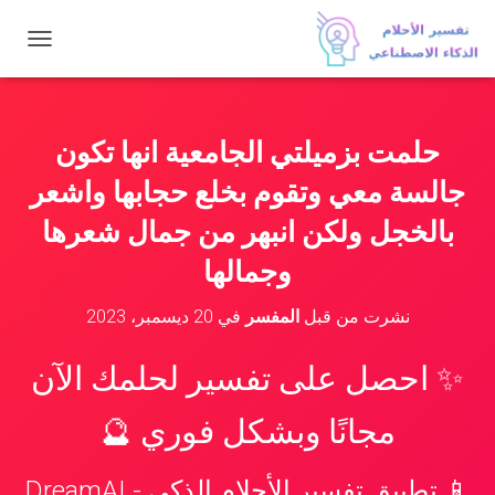
ت
ب
د
ي
ل
حلمت بزميلتي الجامعية انها تكون
ا
ل
جالسة معي وتقوم بخلع حجابها واشعر
ت
ن
بالخجل ولكن انبهر من جمال شعرها
ق
وجمالها
ل
نشرت من قبل
المفسر
في
20 ديسمبر، 2023
✨ احصل على تفسير لحلمك الآن
مجانًا وبشكل فوري 🔮
📱 تطبيق تفسير الأحلام الذكي - DreamAI