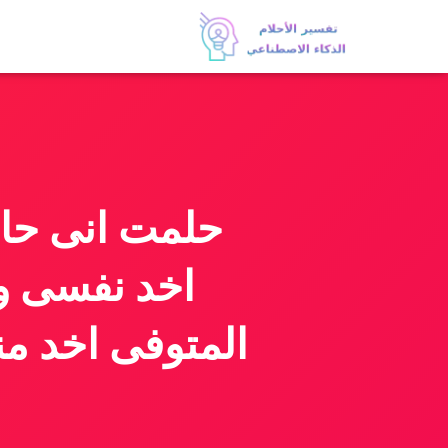
حلمت انى حام
اخد نفسى وا
المتوفى اخد م