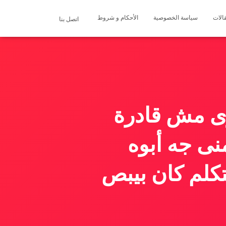
الات
سياسة الخصوصية
الأحكام و شروط
اتصل بنا
وى مش قادرة
نى جه أبوه
كلم كان بيبص