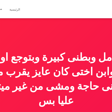
مق
الرئيسية
ل وبطنى كبيرة وبتوجع ا
بن اختى كان عايز يقرب م
نى حاجة ومشى من غير ميت
عليا بس