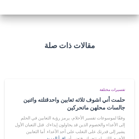
مقالات ذات صلة
تفسيرات مختلفة
حلمت أني اشوف ثلاثه ثعابين واحدقتلته واثنين
جالسات محلهن ماتحركين
وفقًا لموسوعات تفسير الأحلام، يرمز رؤية الثعابين في الحلم
إلى الأعداء والخصوم الذين قد يحاولون إيذاءك. قتل الثعبان الأول
يشير إلى قدرتك على التغلب على أحد الأعداء. أما الثعابين
الأخرى اللتي لم تتحرك، فتعني أن
اقرأ المزيد…