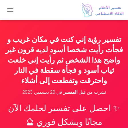
ت
ب
د
ي
ل
تفسير رؤية إني كنت في مكان غريب و
ا
ل
فجأت رأيت شخصا أسود لديه قرون غير
ت
ن
واضح هذا الشخص ثم رأيت إني خلعت
ق
ثياب أسود و فجأة سقطة في النار
ل
واحترقت وتقطعت إلى أشلاء
نشرت من قبل
المفسر
في
20 ديسمبر، 2023
✨ احصل على تفسير لحلمك الآن
مجانًا وبشكل فوري 🔮