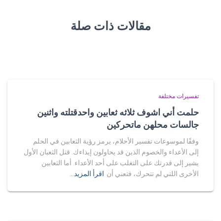
مقالات ذات صلة
تفسيرات مختلفة
حلمت أني اشوف ثلاثه ثعابين واحدقتلته واثنين
جالسات محلهن ماتحركين
وفقًا لموسوعات تفسير الأحلام، يرمز رؤية الثعابين في الحلم
إلى الأعداء والخصوم الذين قد يحاولون إيذاءك. قتل الثعبان الأول
يشير إلى قدرتك على التغلب على أحد الأعداء. أما الثعابين
الأخرى اللتي لم تتحرك، فتعني أن
اقرأ المزيد…