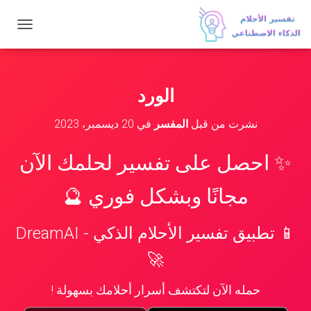
ت
ب
د
ي
ل
الورد
ا
ل
نشرت من قبل
المفسر
في
20 ديسمبر، 2023
ت
ن
ق
✨ احصل على تفسير لحلمك الآن
ل
مجانًا وبشكل فوري 🔮
📱 تطبيق تفسير الأحلام الذكي - DreamAI
🚀
حمله الآن لتكتشف أسرار أحلامك بسهولة !