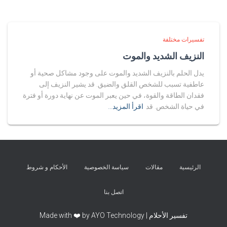
تفسيرات مختلفة
النزيف الشديد والموت
يدل الحلم بالنزيف الشديد والموت على وجود مشاكل صحية أو
عاطفية تسبب للشخص القلق والضيق. قد يشير النزيف إلى
فقدان الطاقة والقوة، في حين يعبر الموت عن نهاية دورة أو فترة
في حياة الشخص. قد
اقرأ المزيد…
الرئيسية
مقالات
سياسة الخصوصية
الأحكام و شروط
اتصل بنا
تفسير الأحلام | Made with ❤️ by AYO Technology