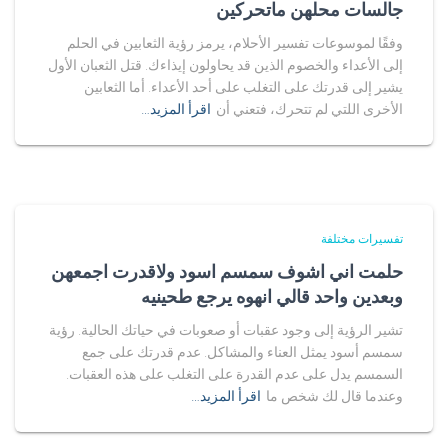
جالسات محلهن ماتحركين
وفقًا لموسوعات تفسير الأحلام، يرمز رؤية الثعابين في الحلم
إلى الأعداء والخصوم الذين قد يحاولون إيذاءك. قتل الثعبان الأول
يشير إلى قدرتك على التغلب على أحد الأعداء. أما الثعابين
الأخرى اللتي لم تتحرك، فتعني أن
اقرأ المزيد…
تفسيرات مختلفة
حلمت اني اشوف سمسم اسود ولاقدرت اجمعهن
وبعدين واحد قالي انهوه يرجع طحينيه
تشير الرؤية إلى وجود عقبات أو صعوبات في حياتك الحالية. رؤية
سمسم أسود يمثل العناء والمشاكل. عدم قدرتك على جمع
السمسم يدل على عدم القدرة على التغلب على هذه العقبات.
وعندما قال لك شخص ما
اقرأ المزيد…