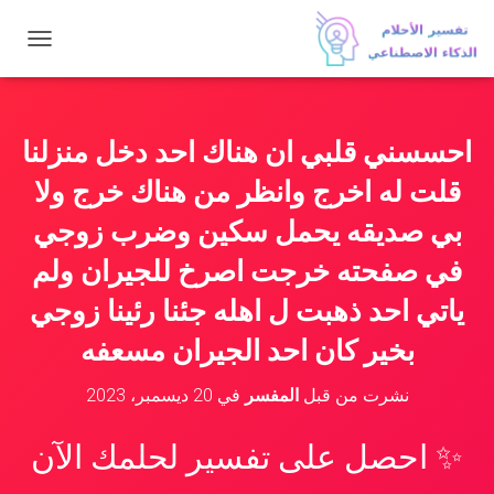
ت
ب
د
ي
ل
احسسني قلبي ان هناك احد دخل منزلنا
ا
ل
قلت له اخرج وانظر من هناك خرج ولا
ت
ن
بي صديقه يحمل سكين وضرب زوجي
ق
في صفحته خرجت اصرخ للجيران ولم
ل
ياتي احد ذهبت ل اهله جئنا رئينا زوجي
بخير كان احد الجيران مسعفه
نشرت من قبل
المفسر
في
20 ديسمبر، 2023
✨ احصل على تفسير لحلمك الآن