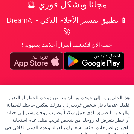
مجانًا وبشكل فوري 🔮
📱 تطبيق تفسير الأحلام الذكي - DreamAI
🚀
حمله الآن لتكتشف أسرار أحلامك بسهولة !
هذا الحلم يرمز إلى خوفك من أن يتعرض زوجك للخطر أو الضرر.
قلقك عندما دخل شخص غريب إلى منزلك يعكس حاجتك للحماية
والرعاية. الصديق الذي حمل سكيناً وضرب زوجك يشير إلى خيانة
أو خطر يتعرض له زوجك من شخص قريب منك. عدم استجابة
الجيران لصرخاتك تعكس شعورك بالعزلة وعدم الدعم الكافي في