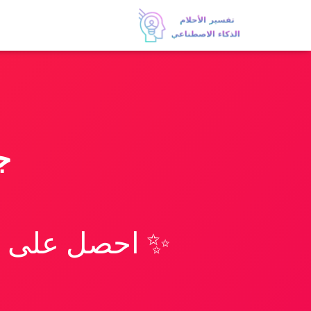
ج
✨ احصل على تف