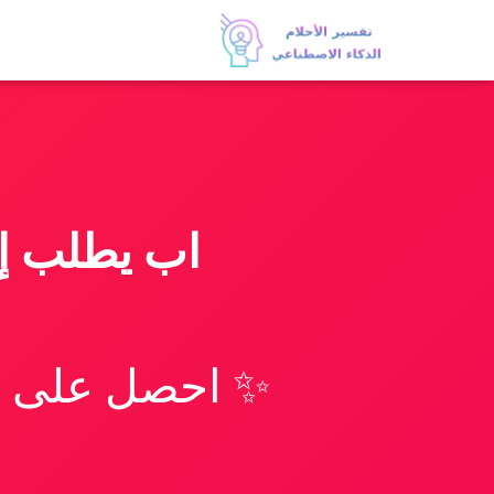
اب يطلب إب
✨ احصل على تف