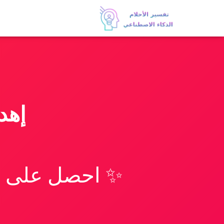
إهد
✨ احصل على تف