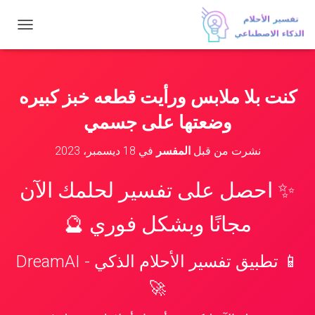
ت
ب
د
ي
ل
كنت بلا ملابس ورأيت قطعه خبز كبيره
ا
ل
وضعتها على جسمي
ت
ن
نشرت من قبل
المفسر
في
18 ديسمبر، 2023
ق
ل
✨ احصل على تفسير لحلمك الآن
مجانًا وبشكل فوري 🔮
📱 تطبيق تفسير الأحلام الذكي - DreamAI
🚀