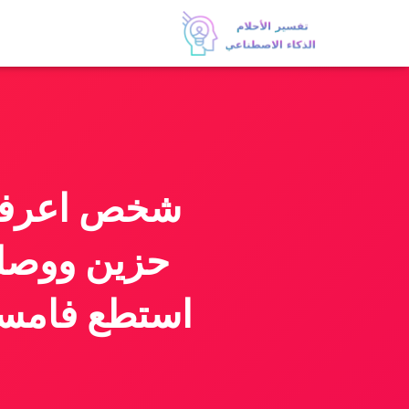
شخص اعرفه 
حزين ووصلنا
استطع فامسك 