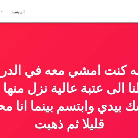
مق
الرئيسية
كنت امشي معه في الدرج 
 الى عتبة عالية نزل منها و
بيدي وابتسم بينما انا مح
قليلا ثم ذهبت