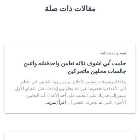
مقالات ذات صلة
تفسيرات مختلفة
حلمت أني اشوف ثلاثه ثعابين واحدقتلته واثنين
جالسات محلهن ماتحركين
وفقًا لموسوعات تفسير الأحلام، يرمز رؤية الثعابين في الحلم
إلى الأعداء والخصوم الذين قد يحاولون إيذاءك. قتل الثعبان الأول
يشير إلى قدرتك على التغلب على أحد الأعداء. أما الثعابين
الأخرى اللتي لم تتحرك، فتعني أن
اقرأ المزيد…