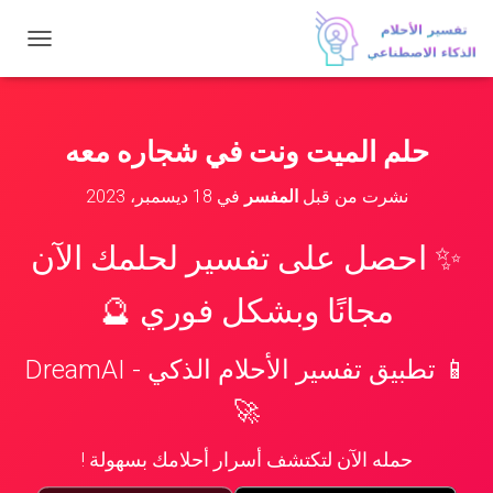
ت
ب
د
ي
ل
حلم الميت ونت في شجاره معه
ا
ل
نشرت من قبل
المفسر
في
18 ديسمبر، 2023
ت
ن
ق
✨ احصل على تفسير لحلمك الآن
ل
مجانًا وبشكل فوري 🔮
📱 تطبيق تفسير الأحلام الذكي - DreamAI
🚀
حمله الآن لتكتشف أسرار أحلامك بسهولة !