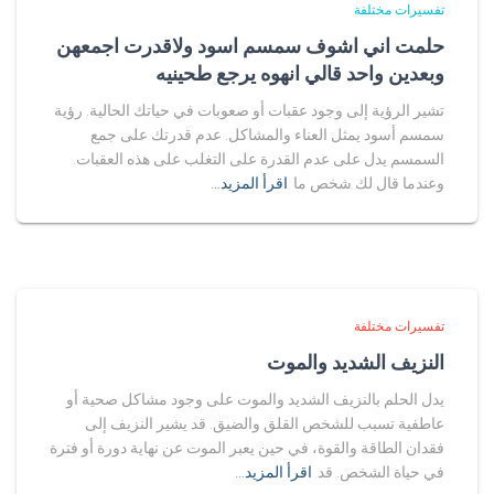
تفسيرات مختلفة
حلمت اني اشوف سمسم اسود ولاقدرت اجمعهن
وبعدين واحد قالي انهوه يرجع طحينيه
تشير الرؤية إلى وجود عقبات أو صعوبات في حياتك الحالية. رؤية
سمسم أسود يمثل العناء والمشاكل. عدم قدرتك على جمع
السمسم يدل على عدم القدرة على التغلب على هذه العقبات.
وعندما قال لك شخص ما
اقرأ المزيد…
تفسيرات مختلفة
النزيف الشديد والموت
يدل الحلم بالنزيف الشديد والموت على وجود مشاكل صحية أو
عاطفية تسبب للشخص القلق والضيق. قد يشير النزيف إلى
فقدان الطاقة والقوة، في حين يعبر الموت عن نهاية دورة أو فترة
في حياة الشخص. قد
اقرأ المزيد…