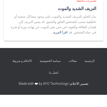
تفسيرات مختلفة
النزيف الشديد والموت
يدل الحلم بالنزيف الشديد والموت على وجود مشاكل صحية أو
عاطفية تسبب للشخص القلق والضيق. قد يشير النزيف إلى
فقدان الطاقة والقوة، في حين يعبر الموت عن نهاية دورة أو فترة
في حياة الشخص. قد
اقرأ المزيد…
الرئيسية
مقالات
سياسة الخصوصية
الأحكام و شروط
اتصل بنا
تفسير الأحلام | Made with ❤️ by AYO Technology
Exit mobile version