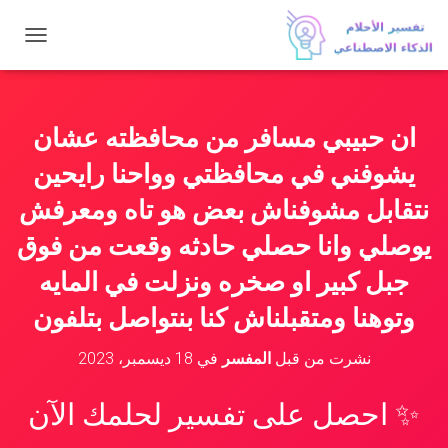
ت
ب
د
ي
ل
ان حبيبي مسافر من محافظته عشان
ا
ل
يشوفني في محافظتي وواحنا رايحين
ت
ن
نتقابل مشوفناش بعض هو تاه ومعرفش
ق
يوصلي وانا حصلي حادثه وقعت من فوق
ل
جبل كبير او صخره ونزلت في المايه
وتوهنا ومتقبلناش كنا بنتواصل بتلفون
نشرت من قبل
المفسر
في
18 ديسمبر، 2023
✨ احصل على تفسير لحلمك الآن