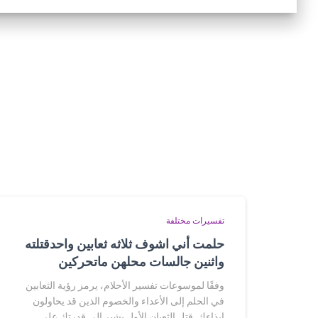
تفسيرات مختلفة
حلمت أني اشوف ثلاثه ثعابين واحدقتلته
واثنين جالسات محلهن ماتحركين
وفقًا لموسوعات تفسير الأحلام، يرمز رؤية الثعابين
في الحلم إلى الأعداء والخصوم الذين قد يحاولون
إيذاءك. قتل الثعبان الأول يشير إلى قدرتك على