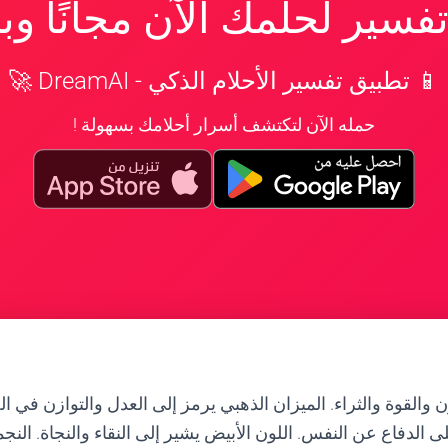
سير لحلمك الآن مجانًا و
📱 تطبيق تفسير الأحلام الذكي - DreamAI 🚀
حمله الآن لتكتشف أسرار أحلامك بسهولة !
ن والقوة والثراء. الميزان الذهبي يرمز إلى العدل والتوازن في ا
 الدفاع عن النفس. اللون الأبيض يشير إلى النقاء والنجاة. النجمة