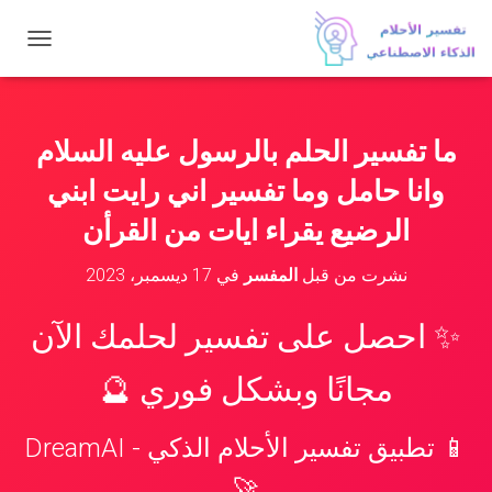
ت
ب
د
ي
ل
ما تفسير الحلم بالرسول عليه السلام
ا
ل
وانا حامل وما تفسير اني رايت ابني
ت
ن
الرضيع يقراء ايات من القرأن
ق
ل
نشرت من قبل
المفسر
في
17 ديسمبر، 2023
✨ احصل على تفسير لحلمك الآن
مجانًا وبشكل فوري 🔮
📱 تطبيق تفسير الأحلام الذكي - DreamAI
🚀