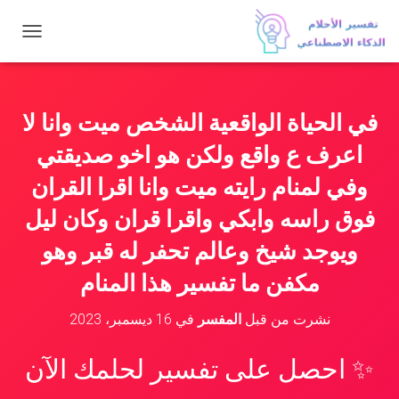
ت
ب
د
ي
ل
في الحياة الواقعية الشخص ميت وانا لا
ا
ل
اعرف ع واقع ولكن هو اخو صديقتي
ت
ن
وفي لمنام رايته ميت وانا اقرا القران
ق
فوق راسه وابكي واقرا قران وكان ليل
ل
ويوجد شيخ وعالم تحفر له قبر وهو
مكفن ما تفسير هذا المنام
نشرت من قبل
المفسر
في
16 ديسمبر، 2023
✨ احصل على تفسير لحلمك الآن