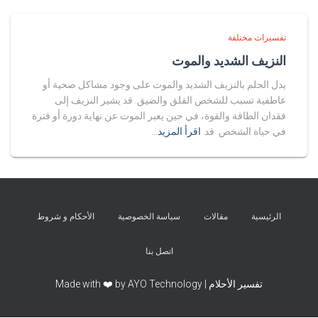
تفسيرات مختلفة
النزيف الشديد والموت
يدل الحلم بالنزيف الشديد والموت على وجود مشاكل صحية أو
عاطفية تسبب للشخص القلق والضيق. قد يشير النزيف إلى
فقدان الطاقة والقوة، في حين يعبر الموت عن نهاية دورة أو فترة
في حياة الشخص. قد
اقرأ المزيد…
الرئيسية
مقالات
سياسة الخصوصية
الأحكام و شروط
اتصل بنا
تفسير الأحلام | Made with ❤️ by AYO Technology