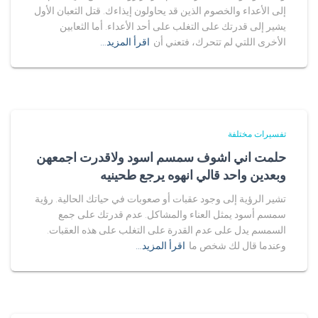
إلى الأعداء والخصوم الذين قد يحاولون إيذاءك. قتل الثعبان الأول
يشير إلى قدرتك على التغلب على أحد الأعداء. أما الثعابين
الأخرى اللتي لم تتحرك، فتعني أن
اقرأ المزيد…
تفسيرات مختلفة
حلمت اني اشوف سمسم اسود ولاقدرت اجمعهن
وبعدين واحد قالي انهوه يرجع طحينيه
تشير الرؤية إلى وجود عقبات أو صعوبات في حياتك الحالية. رؤية
سمسم أسود يمثل العناء والمشاكل. عدم قدرتك على جمع
السمسم يدل على عدم القدرة على التغلب على هذه العقبات.
وعندما قال لك شخص ما
اقرأ المزيد…