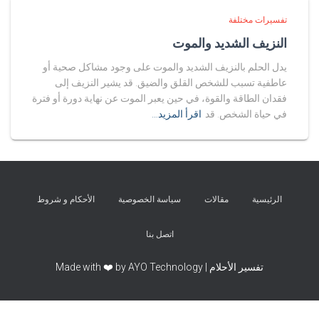
تفسيرات مختلفة
النزيف الشديد والموت
يدل الحلم بالنزيف الشديد والموت على وجود مشاكل صحية أو
عاطفية تسبب للشخص القلق والضيق. قد يشير النزيف إلى
فقدان الطاقة والقوة، في حين يعبر الموت عن نهاية دورة أو فترة
في حياة الشخص. قد
اقرأ المزيد…
الرئيسية
مقالات
سياسة الخصوصية
الأحكام و شروط
اتصل بنا
تفسير الأحلام | Made with ❤️ by AYO Technology