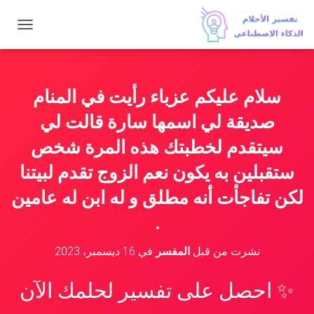
ت
ب
د
ي
ل
سلام عليكم عزباء رأيت في المنام
ا
ل
صديقة لي اسمها سارة قالت لي
ت
ن
سيتقدم لخطبتك هذه المرة شخص
ق
ستقبلين به يكون نعم الزوج تقدم لبيتنا
ل
لكن تفاجأت أنه مطلق و له ابن له عامين
.
نشرت من قبل
المفسر
في
16 ديسمبر، 2023
✨ احصل على تفسير لحلمك الآن