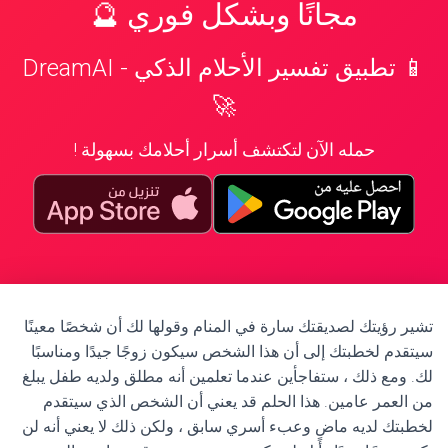
مجانًا وبشكل فوري 🔮
📱 تطبيق تفسير الأحلام الذكي - DreamAI
🚀
حمله الآن لتكتشف أسرار أحلامك بسهولة !
تشير رؤيتك لصديقتك سارة في المنام وقولها لك أن شخصًا معينًا
سيتقدم لخطبتك إلى أن هذا الشخص سيكون زوجًا جيدًا ومناسبًا
لك. ومع ذلك ، ستفاجأين عندما تعلمين أنه مطلق ولديه طفل يبلغ
من العمر عامين. هذا الحلم قد يعني أن الشخص الذي سيتقدم
لخطبتك لديه ماضٍ وعبء أسري سابق ، ولكن ذلك لا يعني أنه لن