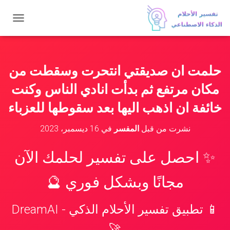
ت
ب
د
ي
ل
حلمت ان صديقتي انتحرت وسقطت من
ا
ل
مكان مرتفع ثم بدأت انادي الناس وكنت
ت
ن
خائفة ان اذهب اليها بعد سقوطها للعزباء
ق
ل
نشرت من قبل
المفسر
في
16 ديسمبر، 2023
✨ احصل على تفسير لحلمك الآن
مجانًا وبشكل فوري 🔮
📱 تطبيق تفسير الأحلام الذكي - DreamAI
🚀