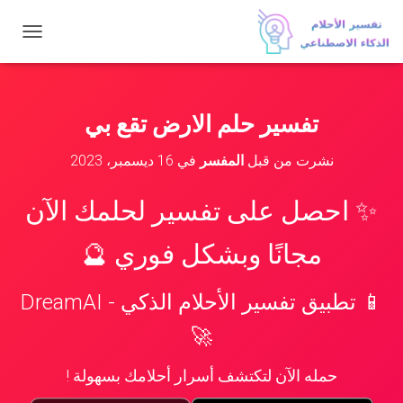
ت
ب
د
ي
ل
تفسير حلم الارض تقع بي
ا
ل
نشرت من قبل
المفسر
في
16 ديسمبر، 2023
ت
ن
ق
✨ احصل على تفسير لحلمك الآن
ل
مجانًا وبشكل فوري 🔮
📱 تطبيق تفسير الأحلام الذكي - DreamAI
🚀
حمله الآن لتكتشف أسرار أحلامك بسهولة !