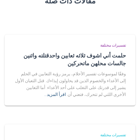
مقالات ذات صلة
تفسيرات مختلفة
حلمت أني اشوف ثلاثه ثعابين واحدقتلته واثنين
جالسات محلهن ماتحركين
وفقًا لموسوعات تفسير الأحلام، يرمز رؤية الثعابين في الحلم
إلى الأعداء والخصوم الذين قد يحاولون إيذاءك. قتل الثعبان الأول
يشير إلى قدرتك على التغلب على أحد الأعداء. أما الثعابين
الأخرى اللتي لم تتحرك، فتعني أن
اقرأ المزيد…
تفسيرات مختلفة