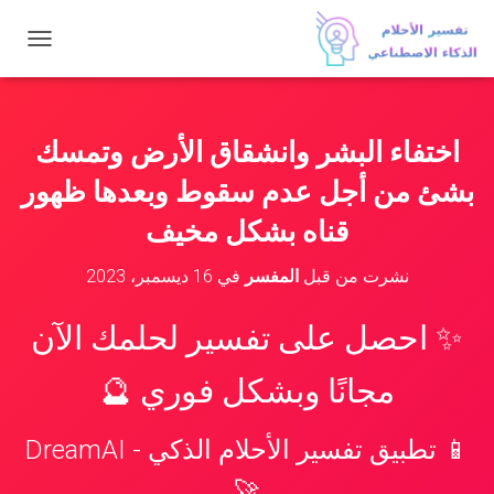
ت
ب
د
ي
ل
اختفاء البشر وانشقاق الأرض وتمسك
ا
ل
بشئ من أجل عدم سقوط وبعدها ظهور
ت
ن
قناه بشكل مخيف
ق
ل
نشرت من قبل
المفسر
في
16 ديسمبر، 2023
✨ احصل على تفسير لحلمك الآن
مجانًا وبشكل فوري 🔮
📱 تطبيق تفسير الأحلام الذكي - DreamAI
🚀