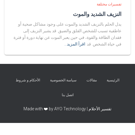
تفسيرات مختلفة
النزيف الشديد والموت
يدل الحلم بالنزيف الشديد والموت على وجود مشاكل صحية أو
عاطفية تسبب للشخص القلق والضيق. قد يشير النزيف إلى
فقدان الطاقة والقوة، في حين يعبر الموت عن نهاية دورة أو فترة
في حياة الشخص. قد
اقرأ المزيد…
الرئيسية
مقالات
سياسة الخصوصية
الأحكام و شروط
اتصل بنا
تفسير الأحلام | Made with ❤️ by AYO Technology
Exit mobile version