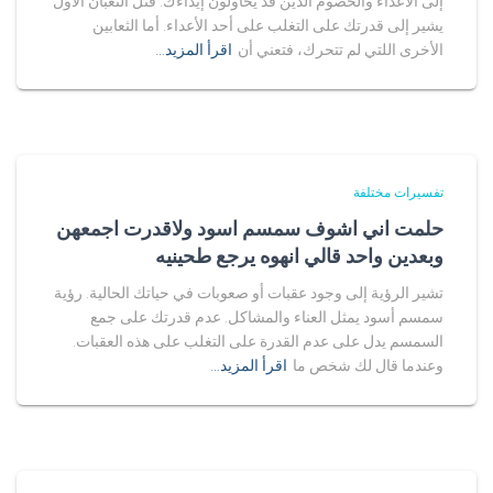
إلى الأعداء والخصوم الذين قد يحاولون إيذاءك. قتل الثعبان الأول
يشير إلى قدرتك على التغلب على أحد الأعداء. أما الثعابين
الأخرى اللتي لم تتحرك، فتعني أن
اقرأ المزيد…
تفسيرات مختلفة
حلمت اني اشوف سمسم اسود ولاقدرت اجمعهن
وبعدين واحد قالي انهوه يرجع طحينيه
تشير الرؤية إلى وجود عقبات أو صعوبات في حياتك الحالية. رؤية
سمسم أسود يمثل العناء والمشاكل. عدم قدرتك على جمع
السمسم يدل على عدم القدرة على التغلب على هذه العقبات.
وعندما قال لك شخص ما
اقرأ المزيد…