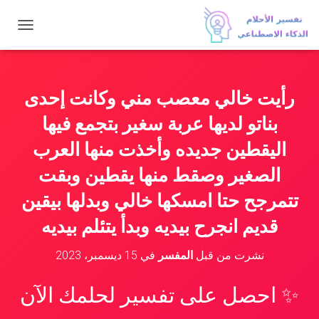
ت
ب
د
ي
ل
رأيت خالي معصب مني وكانت إحدى
ا
ل
بناتو لديها عربة سغير بتجمع فيها
ت
ن
اليقطين جديده وأخذت منها العرب
ق
الصغير وصقط منها يقطين وبقت
ل
تتمرجح حتا امسكها خالي وبدلها بيقين
قديم انجرح بيديه وبدأ يتئلم بيديه
نشرت من قبل
المفسر
في
15 ديسمبر، 2023
✨ احصل على تفسير لحلمك الآن