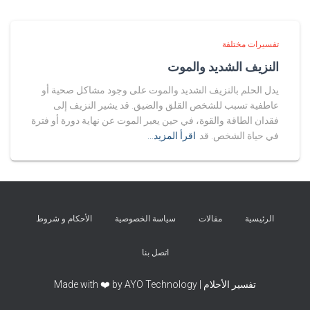
تفسيرات مختلفة
النزيف الشديد والموت
يدل الحلم بالنزيف الشديد والموت على وجود مشاكل صحية أو
عاطفية تسبب للشخص القلق والضيق. قد يشير النزيف إلى
فقدان الطاقة والقوة، في حين يعبر الموت عن نهاية دورة أو فترة
في حياة الشخص. قد
اقرأ المزيد…
الرئيسية
مقالات
سياسة الخصوصية
الأحكام و شروط
اتصل بنا
تفسير الأحلام | Made with ❤️ by AYO Technology