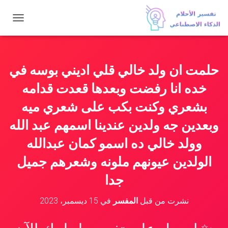
ت
ب
د
ي
ل
حلمت ان ولد خالي قلي اديني بوسه في
ا
ل
خده انا رفضت وبعدها قعدت قدامه
ت
ن
بشعري وكنت بكب على شعري ميه
ق
وبعدين جه ولدين عندينا اسمهم عبد الله
ل
وولد خالي ده اسمو كمان عبدالله
الولدين عيونهم ملونه وشعرهم جميل
جدا
نشرت من قبل
المفسر
في
15 ديسمبر، 2023