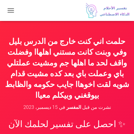
ت
ب
د
ي
ل
حلمت اني كنت خارج من الدرس بليل
ا
ل
وفي وبنت كانت مستني اهلهاا وفضلت
ت
ن
واقف لحد ما اهلها جم ومشيت عملتلي
ق
باي وعملت باي بعد كده مشيت قدام
ل
شويه لقت اخوهاا جايب حكومه والظابط
بيوقغني وبيكلم معياا
نشرت من قبل
المفسر
في
15 ديسمبر، 2023
✨ احصل على تفسير لحلمك الآن