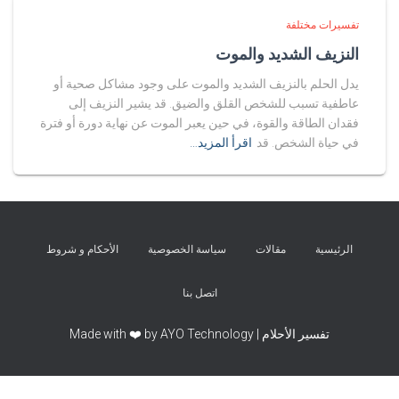
تفسيرات مختلفة
النزيف الشديد والموت
يدل الحلم بالنزيف الشديد والموت على وجود مشاكل صحية أو
عاطفية تسبب للشخص القلق والضيق. قد يشير النزيف إلى
فقدان الطاقة والقوة، في حين يعبر الموت عن نهاية دورة أو فترة
في حياة الشخص. قد
اقرأ المزيد…
الرئيسية
مقالات
سياسة الخصوصية
الأحكام و شروط
اتصل بنا
تفسير الأحلام | Made with ❤️ by AYO Technology