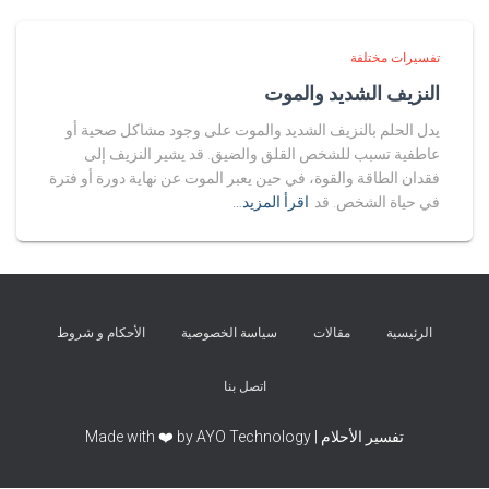
تفسيرات مختلفة
النزيف الشديد والموت
يدل الحلم بالنزيف الشديد والموت على وجود مشاكل صحية أو
عاطفية تسبب للشخص القلق والضيق. قد يشير النزيف إلى
فقدان الطاقة والقوة، في حين يعبر الموت عن نهاية دورة أو فترة
في حياة الشخص. قد
اقرأ المزيد…
الرئيسية
مقالات
سياسة الخصوصية
الأحكام و شروط
اتصل بنا
تفسير الأحلام | Made with ❤️ by AYO Technology