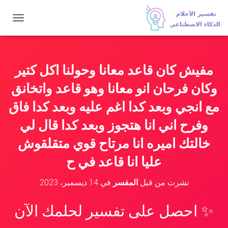
ت
ب
د
ي
ل
مفيش كان قاعد معانا وحولنا اكل كتير
ا
ل
وكان فرحان انو معانا وهو قاعد واتخانق
ت
ن
مع انجي وبعد كدا اغم عليه وبعد كدا فاق
ق
وفرح اني انا هتجوز وبعد كدا قال لي
ل
خالتك اميره انا مرتاح قوي متقلقوش
عليا انا قاعد في ح
نشرت من قبل
المفسر
في
14 ديسمبر، 2023
✨ احصل على تفسير لحلمك الآن