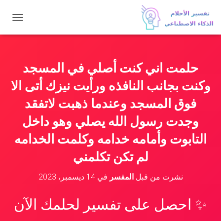
ت
ب
د
ي
ل
حلمت اني كنت أصلي في المسجد
ا
ل
وكنت بجانب النافذه ورأيت نيزك أتى الا
ت
ن
فوق المسجد وعندما ذهبت لاتفقد
ق
وجدت رسول الله يصلي وهو داخل
ل
التابوت وأمامه خدامه وكلمت الخدامه
لم تكن تكلمني
نشرت من قبل
المفسر
في
14 ديسمبر، 2023
✨ احصل على تفسير لحلمك الآن