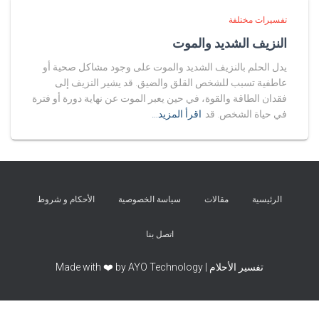
تفسيرات مختلفة
النزيف الشديد والموت
يدل الحلم بالنزيف الشديد والموت على وجود مشاكل صحية أو
عاطفية تسبب للشخص القلق والضيق. قد يشير النزيف إلى
فقدان الطاقة والقوة، في حين يعبر الموت عن نهاية دورة أو فترة
في حياة الشخص. قد
اقرأ المزيد…
الرئيسية
مقالات
سياسة الخصوصية
الأحكام و شروط
اتصل بنا
تفسير الأحلام | Made with ❤️ by AYO Technology