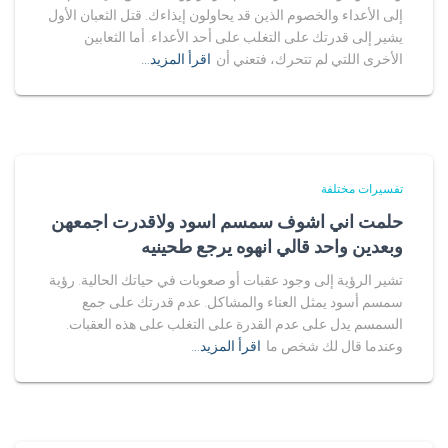
إلى الأعداء والخصوم الذين قد يحاولون إيذاءك. قتل الثعبان الأول
يشير إلى قدرتك على التغلب على أحد الأعداء. أما الثعابين
الأخرى اللتي لم تتحرك، فتعني أن
اقرأ المزيد…
تفسيرات مختلفة
حلمت اني اشوف سمسم اسود ولاقدرت اجمعهن
وبعدين واحد قالي انهوه يرجع طحينيه
تشير الرؤية إلى وجود عقبات أو صعوبات في حياتك الحالية. رؤية
سمسم أسود يمثل العناء والمشاكل. عدم قدرتك على جمع
السمسم يدل على عدم القدرة على التغلب على هذه العقبات.
وعندما قال لك شخص ما
اقرأ المزيد…