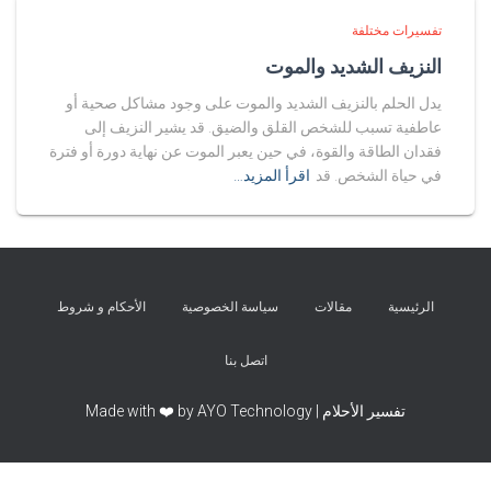
تفسيرات مختلفة
النزيف الشديد والموت
يدل الحلم بالنزيف الشديد والموت على وجود مشاكل صحية أو
عاطفية تسبب للشخص القلق والضيق. قد يشير النزيف إلى
فقدان الطاقة والقوة، في حين يعبر الموت عن نهاية دورة أو فترة
في حياة الشخص. قد
اقرأ المزيد…
الرئيسية
مقالات
سياسة الخصوصية
الأحكام و شروط
اتصل بنا
تفسير الأحلام | Made with ❤️ by AYO Technology