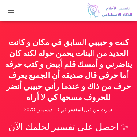
ت
ب
د
ي
ل
كنت و حبيبي السابق في مكان و كانت
ا
ل
العديد من البنات يحمن حوله لكنه كان
ت
ن
يناضرني و أمسك قلم أبيض و كتب حرفه
ق
أما حرفي قال صديقه أن الجميع يعرف
ل
حرف من ذاك و عندما رأني حبيبي أنضر
للحروف مسحها كي لا أراه
نشرت من قبل
المفسر
في
13 ديسمبر، 2023
✨ احصل على تفسير لحلمك الآن