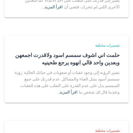
يشير إلى قدرتك على التغلب على أحد الأعداء. أما الثعابين
الأخرى اللتي لم تتحرك، فتعني أن
اقرأ المزيد…
تفسيرات مختلفة
حلمت اني اشوف سمسم اسود ولاقدرت اجمعهن
وبعدين واحد قالي انهوه يرجع طحينيه
تشير الرؤية إلى وجود عقبات أو صعوبات في حياتك الحالية. رؤية
سمسم أسود يمثل العناء والمشاكل. عدم قدرتك على جمع
السمسم يدل على عدم القدرة على التغلب على هذه العقبات.
وعندما قال لك شخص ما
اقرأ المزيد…
تفسيرات مختلفة