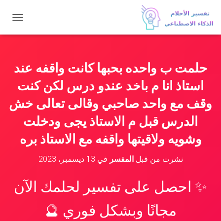
ت
ب
د
ي
ل
حلمت ب واحده بحبها كانت واقفه عند
ا
ل
استاذ انا م باخد عندو درس لكن كنت
ت
ن
وقف مع واحد صاحبي وقالى تعالى خش
ق
الدرس قبل م الاستاذ يجى ودخلت
ل
وشويه ولاقيتها واقفه مع الاستاذ بره
نشرت من قبل
المفسر
في
13 ديسمبر، 2023
✨ احصل على تفسير لحلمك الآن
مجانًا وبشكل فوري 🔮