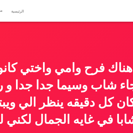
مق
الرئيسية
ناك فرح وامي واختي كانو
اء شاب وسيما جدا جدا و ر
كان كل دقيقه ينظر الي ويب
ابا في غايه الجمال لكني