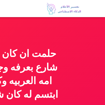
حلمت ان كان ه
شارع بعرفه وج
امه العربيه و
ابتسم له كان ش