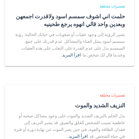
تفسيرات مختلفة
حلمت اني اشوف سمسم اسود ولاقدرت اجمعهن
وبعدين واحد قالي انهوه يرجع طحينيه
تشير الرؤية إلى وجود عقبات أو صعوبات في حياتك الحالية. رؤية
سمسم أسود يمثل العناء والمشاكل. عدم قدرتك على جمع
السمسم يدل على عدم القدرة على التغلب على هذه العقبات.
وعندما قال لك شخص ما
اقرأ المزيد…
تفسيرات مختلفة
النزيف الشديد والموت
يدل الحلم بالنزيف الشديد والموت على وجود مشاكل صحية أو
عاطفية تسبب للشخص القلق والضيق. قد يشير النزيف إلى
فقدان الطاقة والقوة، في حين يعبر الموت عن نهاية دورة أو فترة
في حياة الشخص. قد
اقرأ المزيد…