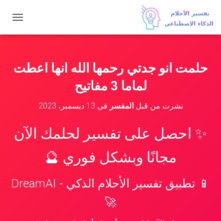
ت
ب
د
ي
ل
حلمت انو جدتي رحمها الله انها اعطت
ا
ل
لماما 3 مفاتيح
ت
ن
نشرت من قبل
المفسر
في
13 ديسمبر، 2023
ق
ل
✨ احصل على تفسير لحلمك الآن
مجانًا وبشكل فوري 🔮
📱 تطبيق تفسير الأحلام الذكي - DreamAI
🚀