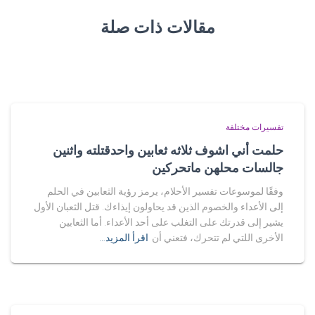
مقالات ذات صلة
تفسيرات مختلفة
حلمت أني اشوف ثلاثه ثعابين واحدقتلته واثنين
جالسات محلهن ماتحركين
وفقًا لموسوعات تفسير الأحلام، يرمز رؤية الثعابين في الحلم
إلى الأعداء والخصوم الذين قد يحاولون إيذاءك. قتل الثعبان الأول
يشير إلى قدرتك على التغلب على أحد الأعداء. أما الثعابين
الأخرى اللتي لم تتحرك، فتعني أن
اقرأ المزيد…