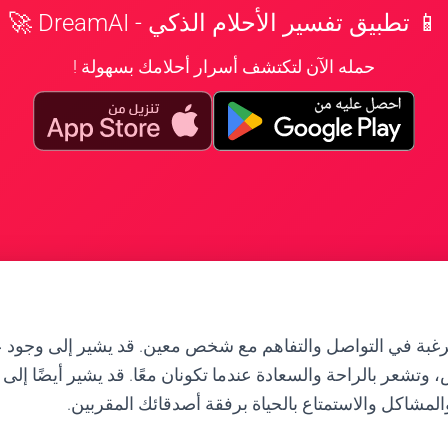
📱 تطبيق تفسير الأحلام الذكي - DreamAI 🚀
حمله الآن لتكتشف أسرار أحلامك بسهولة !
لرغبة في التواصل والتفاهم مع شخص معين. قد يشير إلى وجود ع
وتشعر بالراحة والسعادة عندما تكونان معًا. قد يشير أيضًا إلى
المشاكل والاستمتاع بالحياة برفقة أصدقائك المقربين.