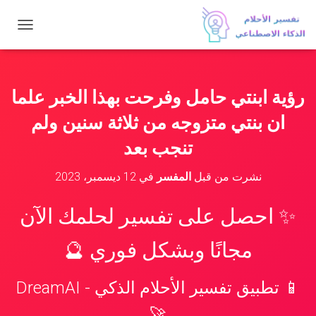
ت
ب
د
ي
ل
رؤية ابنتي حامل وفرحت بهذا الخبر علما
ا
ل
ان بنتي متزوجه من ثلاثة سنين ولم
ت
ن
تنجب بعد
ق
ل
نشرت من قبل
المفسر
في
12 ديسمبر، 2023
✨ احصل على تفسير لحلمك الآن
مجانًا وبشكل فوري 🔮
📱 تطبيق تفسير الأحلام الذكي - DreamAI
🚀