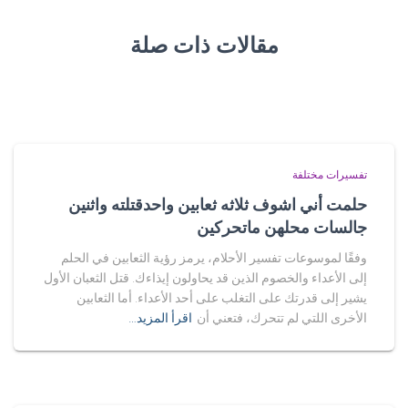
مقالات ذات صلة
تفسيرات مختلفة
حلمت أني اشوف ثلاثه ثعابين واحدقتلته واثنين
جالسات محلهن ماتحركين
وفقًا لموسوعات تفسير الأحلام، يرمز رؤية الثعابين في الحلم
إلى الأعداء والخصوم الذين قد يحاولون إيذاءك. قتل الثعبان الأول
يشير إلى قدرتك على التغلب على أحد الأعداء. أما الثعابين
الأخرى اللتي لم تتحرك، فتعني أن
اقرأ المزيد…