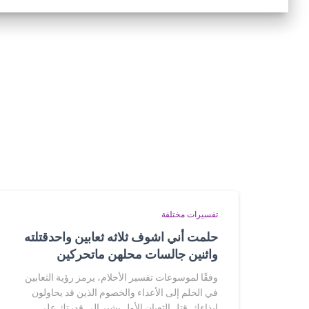
تفسيرات مختلفة
حلمت أني اشوف ثلاثه ثعابين واحدقتلته
واثنين جالسات محلهن ماتحركين
وفقًا لموسوعات تفسير الأحلام، يرمز رؤية الثعابين
في الحلم إلى الأعداء والخصوم الذين قد يحاولون
إيذاءك. قتل الثعبان الأول يشير إلى قدرتك على