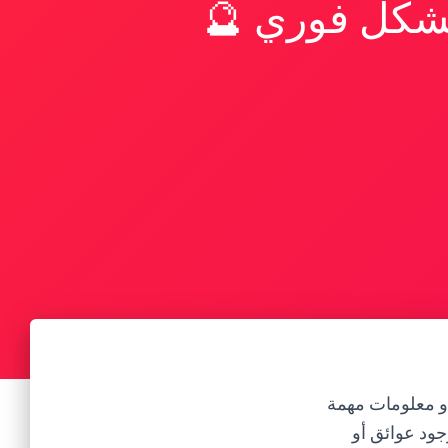
بشكل فوري 🔮
أو معلومات مهمة
جود عوائق أو