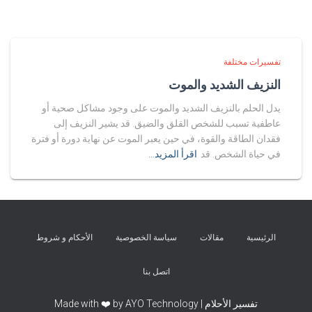
تفسيرات مختلفة
النزيف الشديد والموت
يدل الحلم بالنزيف الشديد والموت على وجود مشاكل صحية أو
عاطفية تسبب للشخص القلق والضيق. قد يشير النزيف إلى
فقدان الطاقة والقوة، في حين يعبر الموت عن نهاية دورة أو فترة
في حياة الشخص. قد
اقرأ المزيد…
الرئيسية
مقالات
سياسة الخصوصية
الأحكام و شروط
اتصل بنا
تفسير الأحلام | Made with ❤️ by AYO Technology