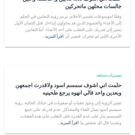
جالسات محلهن ماتحركين
وفقًا لموسوعات تفسير الأحلام، يرمز رؤية الثعابين في الحلم
إلى الأعداء والخصوم الذين قد يحاولون إيذاءك. قتل الثعبان الأول
يشير إلى قدرتك على التغلب على أحد الأعداء. أما الثعابين
الأخرى اللتي لم تتحرك، فتعني أن
اقرأ المزيد…
تفسيرات مختلفة
حلمت اني اشوف سمسم اسود ولاقدرت اجمعهن
وبعدين واحد قالي انهوه يرجع طحينيه
تشير الرؤية إلى وجود عقبات أو صعوبات في حياتك الحالية. رؤية
سمسم أسود يمثل العناء والمشاكل. عدم قدرتك على جمع
السمسم يدل على عدم القدرة على التغلب على هذه العقبات.
وعندما قال لك شخص ما
اقرأ المزيد…