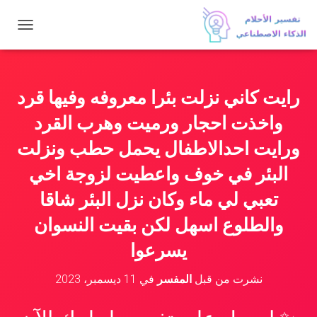
ت
ب
د
ي
ل
رايت كاني نزلت بئرا معروفه وفيها قرد
ا
ل
واخذت احجار ورميت وهرب القرد
ت
ن
ورايت احدالاطفال يحمل حطب ونزلت
ق
البئر في خوف واعطيت لزوجة اخي
ل
تعبي لي ماء وكان نزل البئر شاقا
والطلوع اسهل لكن بقيت النسوان
يسرعوا
نشرت من قبل
المفسر
في
11 ديسمبر، 2023