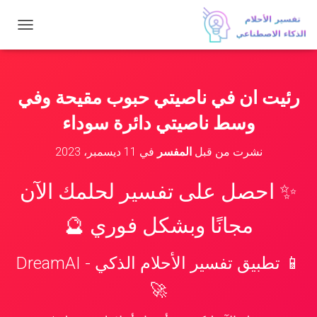
ت
ب
د
ي
ل
رئيت ان في ناصيتي حبوب مقيحة وفي
ا
ل
وسط ناصيتي دائرة سوداء
ت
ن
نشرت من قبل
المفسر
في
11 ديسمبر، 2023
ق
ل
✨ احصل على تفسير لحلمك الآن
مجانًا وبشكل فوري 🔮
📱 تطبيق تفسير الأحلام الذكي - DreamAI
🚀