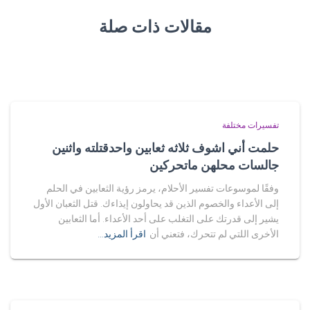
مقالات ذات صلة
تفسيرات مختلفة
حلمت أني اشوف ثلاثه ثعابين واحدقتلته واثنين
جالسات محلهن ماتحركين
وفقًا لموسوعات تفسير الأحلام، يرمز رؤية الثعابين في الحلم
إلى الأعداء والخصوم الذين قد يحاولون إيذاءك. قتل الثعبان الأول
يشير إلى قدرتك على التغلب على أحد الأعداء. أما الثعابين
الأخرى اللتي لم تتحرك، فتعني أن
اقرأ المزيد…