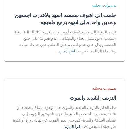
تفسيرات مختلفة
حلمت اني اشوف سمسم اسود ولاقدرت اجمعهن
وبعدين واحد قالي انهوه يرجع طحينيه
تشير الرؤية إلى وجود عقبات أو صعوبات في حياتك الحالية. رؤية
سمسم أسود يمثل العناء والمشاكل. عدم قدرتك على جمع
السمسم يدل على عدم القدرة على التغلب على هذه العقبات.
وعندما قال لك شخص ما
اقرأ المزيد…
تفسيرات مختلفة
النزيف الشديد والموت
يدل الحلم بالنزيف الشديد والموت على وجود مشاكل صحية أو
عاطفية تسبب للشخص القلق والضيق. قد يشير النزيف إلى
فقدان الطاقة والقوة، في حين يعبر الموت عن نهاية دورة أو فترة
في حياة الشخص. قد
اقرأ المزيد…