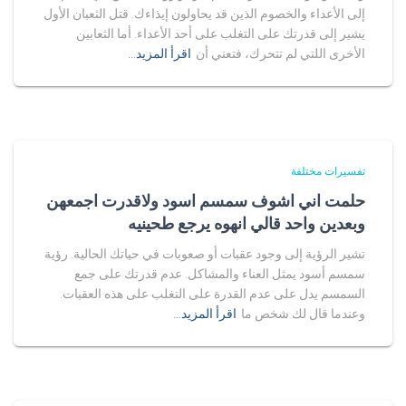
إلى الأعداء والخصوم الذين قد يحاولون إيذاءك. قتل الثعبان الأول
يشير إلى قدرتك على التغلب على أحد الأعداء. أما الثعابين
الأخرى اللتي لم تتحرك، فتعني أن
اقرأ المزيد…
تفسيرات مختلفة
حلمت اني اشوف سمسم اسود ولاقدرت اجمعهن
وبعدين واحد قالي انهوه يرجع طحينيه
تشير الرؤية إلى وجود عقبات أو صعوبات في حياتك الحالية. رؤية
سمسم أسود يمثل العناء والمشاكل. عدم قدرتك على جمع
السمسم يدل على عدم القدرة على التغلب على هذه العقبات.
وعندما قال لك شخص ما
اقرأ المزيد…