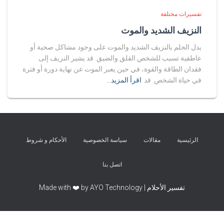
تفسيرات مختلفة
النزيف الشديد والموت
يدل الحلم بالنزيف الشديد والموت على وجود مشاكل صحية أو
عاطفية تسبب للشخص القلق والضيق. قد يشير النزيف إلى
فقدان الطاقة والقوة، في حين يعبر الموت عن نهاية دورة أو فترة
في حياة الشخص. قد
اقرأ المزيد…
الرئيسية
مقالات
سياسة الخصوصية
الأحكام و شروط
اتصل بنا
تفسير الأحلام | Made with ❤️ by AYO Technology