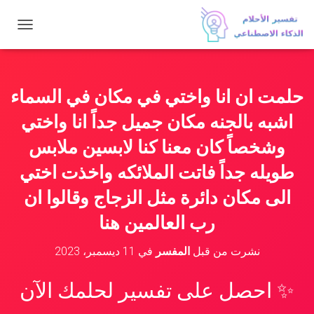
ت
ب
د
ي
ل
حلمت ان انا واختي في مكان في السماء
ا
ل
اشبه بالجنه مكان جميل جداً انا واختي
ت
ن
وشخصاً كان معنا كنا لابسين ملابس
ق
طويله جداً فاتت الملائكه واخذت اختي
ل
الى مكان دائرة مثل الزجاج وقالوا ان
رب العالمين هنا
نشرت من قبل
المفسر
في
11 ديسمبر، 2023
✨ احصل على تفسير لحلمك الآن