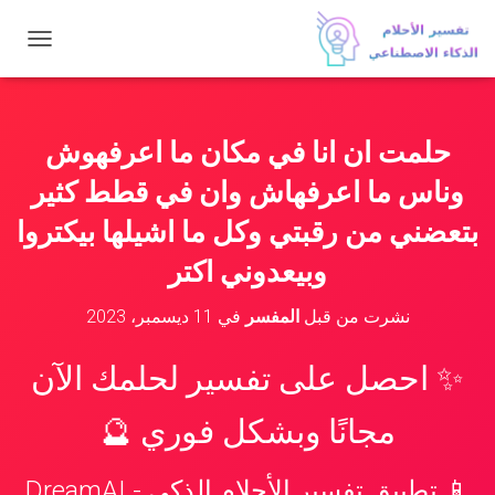
ت
ب
د
ي
ل
حلمت ان انا في مكان ما اعرفهوش
ا
ل
وناس ما اعرفهاش وان في قطط كثير
ت
ن
بتعضني من رقبتي وكل ما اشيلها بيكتروا
ق
وبيعدوني اكتر
ل
نشرت من قبل
المفسر
في
11 ديسمبر، 2023
✨ احصل على تفسير لحلمك الآن
مجانًا وبشكل فوري 🔮
📱 تطبيق تفسير الأحلام الذكي - DreamAI