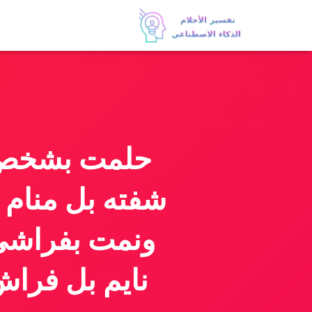
حلمت بشخص ا
شفته بل منام 
ونمت بفراشي 
نايم بل فراش