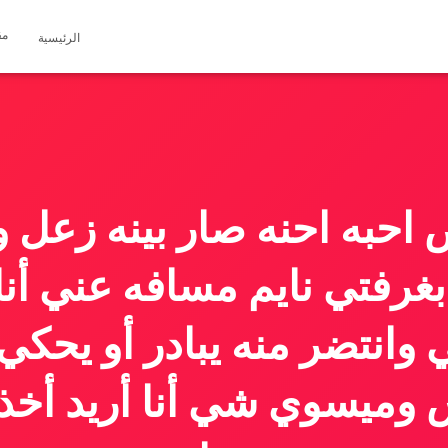
مق
الرئيسية
حبه احنه صار بينه زعل و
بغرفتي نايم مسافه عني أنا
وانتضر منه يبادر أو يحك
 وميسوي شي أنا أريد أخذ