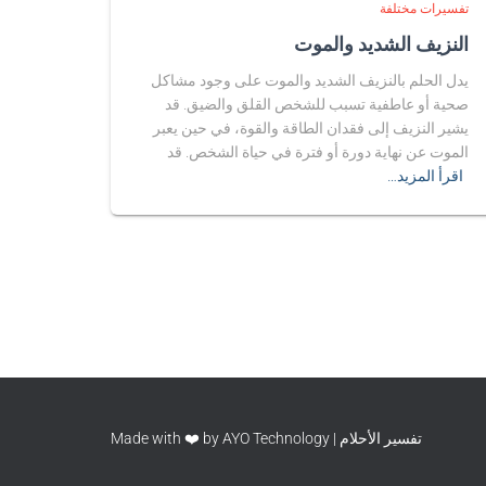
تفسيرات مختلفة
النزيف الشديد والموت
يدل الحلم بالنزيف الشديد والموت على وجود مشاكل
صحية أو عاطفية تسبب للشخص القلق والضيق. قد
يشير النزيف إلى فقدان الطاقة والقوة، في حين يعبر
الموت عن نهاية دورة أو فترة في حياة الشخص. قد
اقرأ المزيد…
تفسير الأحلام | Made with ❤️ by AYO Technology