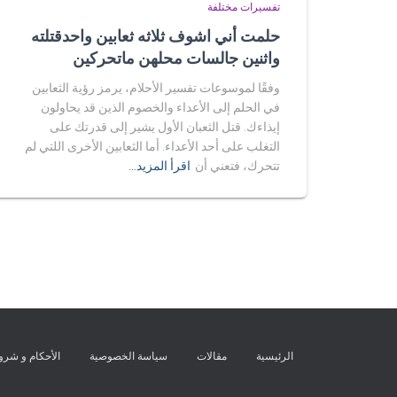
تفسيرات مختلفة
حلمت أني اشوف ثلاثه ثعابين واحدقتلته
واثنين جالسات محلهن ماتحركين
وفقًا لموسوعات تفسير الأحلام، يرمز رؤية الثعابين
في الحلم إلى الأعداء والخصوم الذين قد يحاولون
إيذاءك. قتل الثعبان الأول يشير إلى قدرتك على
التغلب على أحد الأعداء. أما الثعابين الأخرى اللتي لم
تتحرك، فتعني أن
اقرأ المزيد…
الرئيسية
مقالات
سياسة الخصوصية
الأحكام و شر