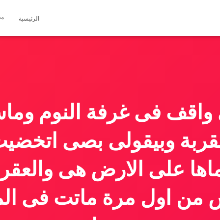
مق
الرئيسية
 واقف فى غرفة النوم وم
عقربة وبيقولى بصى اتخضيت
ماها على الارض هى والعقرب
من اول مرة ماتت فى المرة