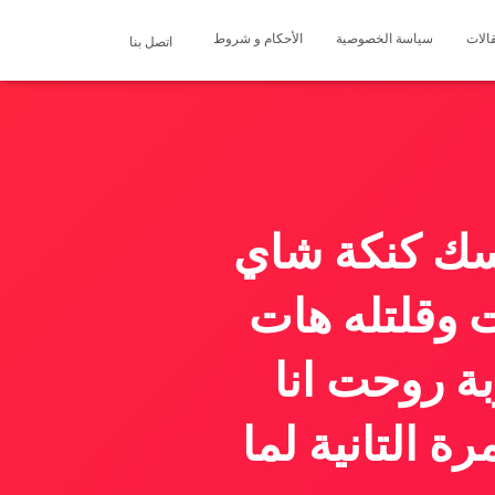
الات
سياسة الخصوصية
الأحكام و شروط
اتصل بنا
اسك كنكة شاي
 وقلتله هات
ة روحت انا
 التانية لما